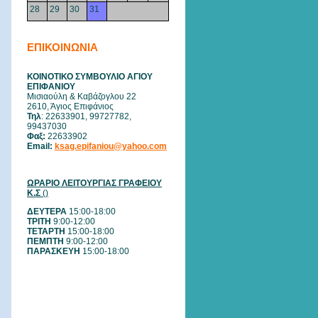
28
29
30
31
ΕΠΙΚΟΙΝΩΝΙΑ
ΚΟΙΝΟΤΙΚΟ ΣΥΜΒΟΥΛΙΟ ΑΓΙΟΥ
ΕΠΙΦΑΝΙΟΥ
Μισιαούλη & Καβάζογλου 22
2610, Άγιος Επιφάνιος
Τηλ
: 22633901, 99727782,
99437030
Φαξ:
22633902
Email
:
ksag.epifaniou@yahoo.com
ΩΡΑΡΙΟ ΛΕΙΤΟΥΡΓΙΑΣ ΓΡΑΦΕΙΟΥ
Κ.Σ
()
ΔΕΥΤΕΡΑ
15:00-18:00
ΤΡΙΤΗ
9:00-12:00
ΤΕΤΑΡΤΗ
15:00-18:00
ΠΕΜΠΤΗ
9:00-12:00
ΠΑΡΑΣΚΕΥΗ
15:00-18:00